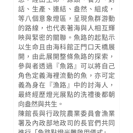
話、生產、連結、盎然、組成，
等八個意象燈區，呈現魚群游動
的路線，也代表著海與人相互輝
映與緊密的關聯。魚路的起點示
以生命且由海科館正門口天橋展
開，由此展開整條魚路的探索，
參與者透過『魚路』可以將自己
角色定義海裡流動的魚，亦可定
義為身在『漁路』中的討海人，
最終經歷燈光展點的洗禮後都朝
向盎然與共生。
陳館長與行政院農業委員會漁業
署及內政部地政司的長官們共同
進行「魚路點燈光雕啟用儀式」