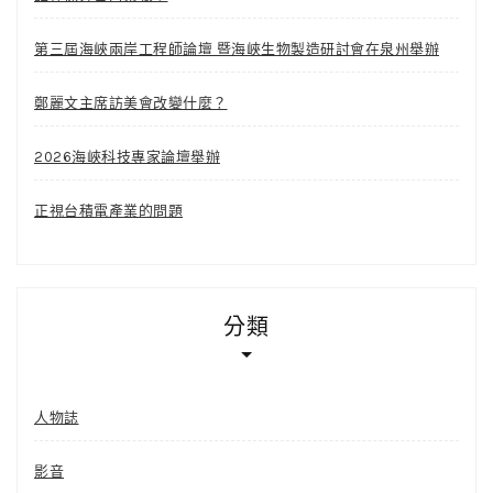
第三屆海峽兩岸工程師論壇 暨海峽生物製造研討會在泉州舉辦
鄭麗文主席訪美會改變什麼？
2026海峽科技專家論壇舉辦
正視台積電產業的問題
分類
人物誌
影音