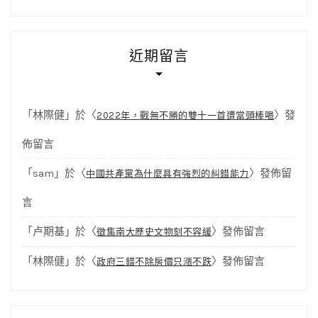
近期留言
「
林際健
」於〈
〉發
2022年，戰無不勝的雙十一首遭當頭棒喝
佈留言
「
sam
」於〈
〉發佈留
中國共產黨為什麼具有強烈的糾錯能力
言
「
卢期基
」於〈
〉發佈留言
徵集南大歷史文物刻不容緩
「
林際健
」於〈
〉發佈留言
政府三錯不除房價只漲不跌