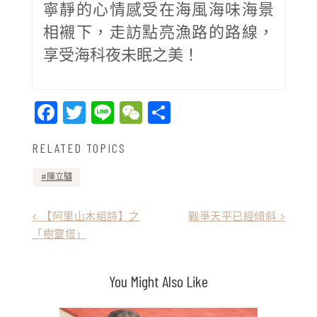
寧靜的心情感受在海風海味海景
相襯下，走訪點亮漁路的路線，
享受海科夜未眠之美！
Facebook
Twitter
Line
WeChat
Share
RELATED TOPICS
陳立驌
文
< 【阿里山木組詩】之
戰爭天平已經傾斜 >
「樹靈塔」
章
導
You Might Also Like
覽