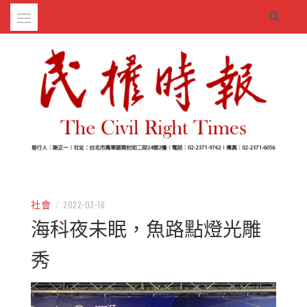
Skip
to
content
– 分享生活的大小新聞
民權時報
社會
/
2022-03-16
海科夜未眠，魚路點燈光雕
秀