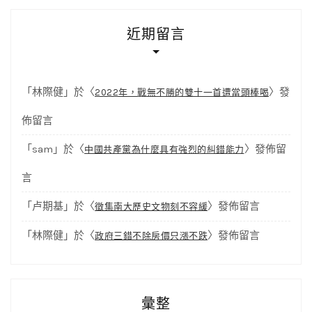
近期留言
「
林際健
」於〈
〉發
2022年，戰無不勝的雙十一首遭當頭棒喝
佈留言
「
sam
」於〈
〉發佈留
中國共產黨為什麼具有強烈的糾錯能力
言
「
卢期基
」於〈
〉發佈留言
徵集南大歷史文物刻不容緩
「
林際健
」於〈
〉發佈留言
政府三錯不除房價只漲不跌
彙整