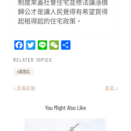
制度來蓋社會住宅並修法讓漲價
歸公才是讓人民覺得有希望買得
起租得起的住宅政策。
Facebook
Twitter
Line
WeChat
Share
RELATED TOPICS
鄭博文
文
< 吾輩是貓
倉鼠 >
章
You Might Also Like
導
覽