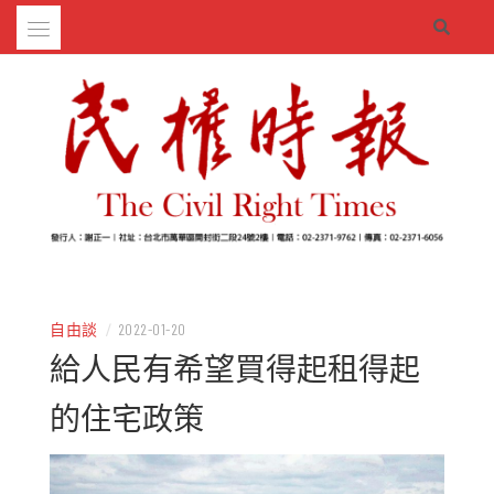
Skip
to
content
– 分享生活的大小新聞
民權時報
自由談
/
2022-01-20
給人民有希望買得起租得起
的住宅政策