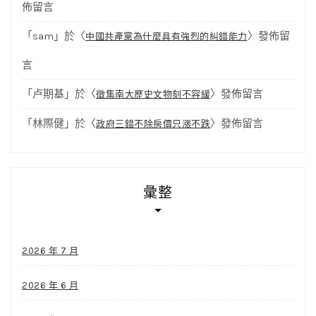
佈留言
「
sam
」於〈
〉發佈留
中國共產黨為什麼具有強烈的糾錯能力
言
「
卢期基
」於〈
〉發佈留言
徵集南大歷史文物刻不容緩
「
林際健
」於〈
〉發佈留言
政府三錯不除房價只漲不跌
彙整
2026 年 7 月
2026 年 6 月