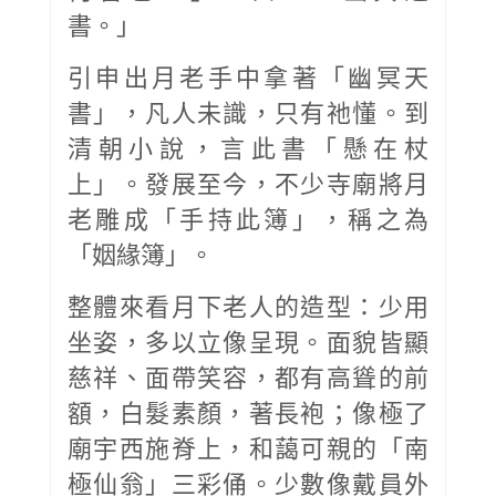
書。」
引申出月老手中拿著「幽冥天
書」，凡人未識，只有祂懂。到
清朝小說，言此書「懸在杖
上」。發展至今，不少寺廟將月
老雕成「手持此簿」，稱之為
「姻緣簿」。
整體來看月下老人的造型：少用
坐姿，多以立像呈現。面貌皆顯
慈祥、面帶笑容，都有高聳的前
額，白髮素顏，著長袍；像極了
廟宇西施脊上，和藹可親的「南
極仙翁」三彩俑。少數像戴員外