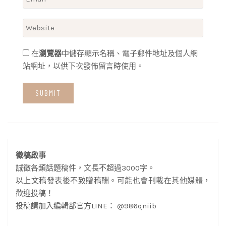
在
瀏覽器
中儲存顯示名稱、電子郵件地址及個人網
站網址，以供下次發佈留言時使用。
徵稿啟事
誠徵各類話題稿件，文長不超過3000字。
以上文稿發表後不致贈稿酬。可能也會刊載在其他媒體，
歡迎投稿！
投稿請加入編輯部官方LINE： @986qniib