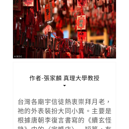
作者-張家麟 真理大學教授
台灣各廟宇信徒熱衷崇拜月老，
祂的外表裝扮大同小異。主要是
根據唐朝李復言書寫的《續玄怪
錄》中的〈定婚店〉一短篇，有