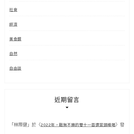
社會
經濟
美食饌
自然
自由談
近期留言
「
林際健
」於〈
〉發
2022年，戰無不勝的雙十一首遭當頭棒喝