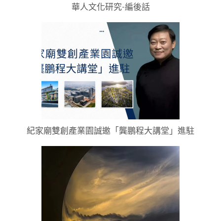
華人文化研究-編後話
紀家廟雙創產業園誠邀「龔鵬程大講堂」進駐