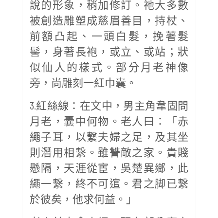
說的形象，稍加修訂。祂大多數
被創造雕塑成慈眉善目，持杖、
前額凸起、一頭白髮，挽著髮
髻，身著長袍，或立、或站；狀
似仙人的樣式。部分月老神像
旁，尚雕刻一紅巾囊。
3.紅絲線：在文中，男主角韋固問
月老，囊中何物。老人曰：「赤
繩子耳，以繫夫婦之足，及其坐
則潛用相繫。雖讐敵之家。貴賤
懸隔，天涯從宦，吳楚異鄉，此
繩一繫，終不可逭。君之脚已繫
於彼矣，他求何益。」