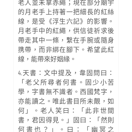
老人並未拿赤繩；現在部分廟宇
的月老手上持著一把細長的紅絲
線，是受《浮生六記》的影響。
月老手中的紅繩，供信徒祈求後
帶走其中一條，繫在手腕或隨身
携帶，而非綁在腳下。希望此紅
線，能帶來好姻緣。
4.天書：文中提及，韋固問曰：
「老父所尋者何書。固少小苦
學，字書無不識者。西國梵字，
亦能讀之。唯此書目所未覿，如
何」。老人笑曰：「此非世間
書，君因得見。」固曰：「然則
何書也？」。曰：「幽冥之