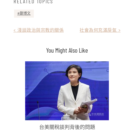
RELATED TOPICS
鄭博文
文
< 淺談政治與宗教的關係
社會為何充滿戾氣 >
章
You Might Also Like
導
覽
台美關稅談判背後的問題