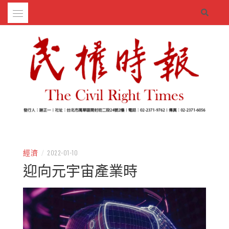
Skip
to
content
– 分享生活的大小新聞
民權時報
經濟
/
2022-01-10
迎向元宇宙產業時