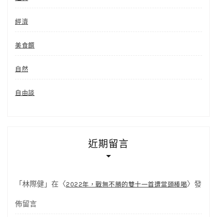
經濟
美食饌
自然
自由談
近期留言
「
林際健
」在〈
〉發
2022年，戰無不勝的雙十一首遭當頭棒喝
佈留言