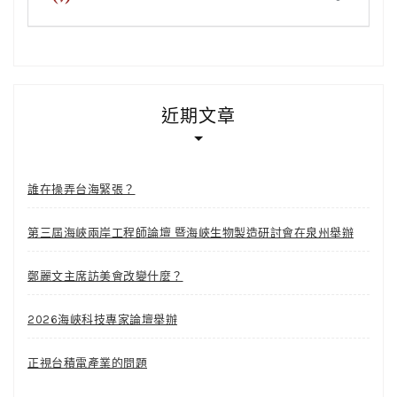
近期文章
誰在操弄台海緊張？
第三屆海峽兩岸工程師論壇 暨海峽生物製造研討會在泉州舉辦
鄭麗文主席訪美會改變什麼？
2026海峽科技專家論壇舉辦
正視台積電產業的問題