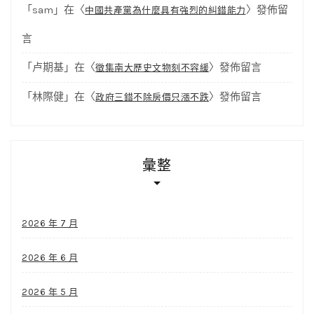
「
sam
」在〈
〉發佈留
中國共產黨為什麼具有強烈的糾錯能力
言
「
卢期基
」在〈
〉發佈留言
徵集南大歷史文物刻不容緩
「
林際健
」在〈
〉發佈留言
政府三錯不除房價只漲不跌
彙整
2026 年 7 月
2026 年 6 月
2026 年 5 月