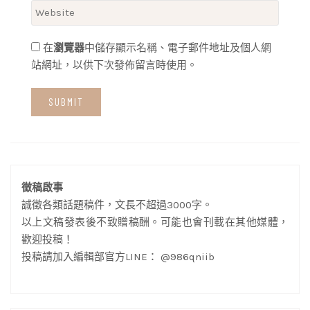
在
瀏覽器
中儲存顯示名稱、電子郵件地址及個人網
站網址，以供下次發佈留言時使用。
徵稿啟事
誠徵各類話題稿件，文長不超過3000字。
以上文稿發表後不致贈稿酬。可能也會刊載在其他媒體，
歡迎投稿！
投稿請加入編輯部官方LINE： @986qniib