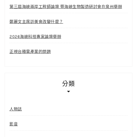
第三屆海峽兩岸工程師論壇 暨海峽生物製造研討會在泉州舉辦
鄭麗文主席訪美會改變什麼？
2026海峽科技專家論壇舉辦
正視台積電產業的問題
分類
人物誌
影音