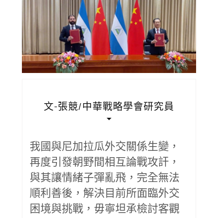
文-張競/中華戰略學會研究員
我國與尼加拉瓜外交關係生變，
再度引發朝野間相互論戰攻訐，
與其讓情緒子彈亂飛，完全無法
順利善後，解決目前所面臨外交
困境與挑戰，毋寧坦承檢討客觀