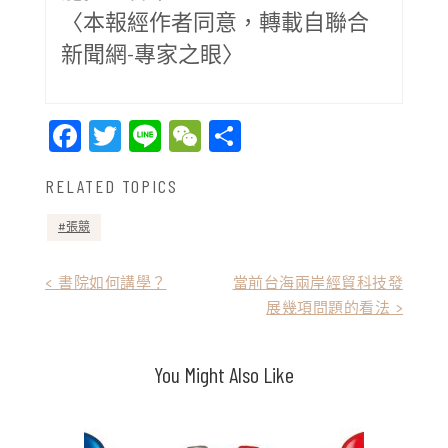
〈本報經作者同意，轉載自聯合
新聞網-專家之眼〉
Facebook
Twitter
Line
WeChat
Share
RELATED TOPICS
張競
文
< 書院如何講學？
當前台海兩岸經貿科技發
展幾項問題的看法 >
章
導
You Might Also Like
覽