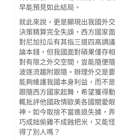
早能預見如此結局。
就此來說，更是顯現出我國外交
決策精算完全失誤，西方國家面
對尼加拉瓜有其指三道四高調議
論本錢，但我國面對碩果僅存相
對有限之外交空間，豈能隨便隨
波逐流趨附跟隨。辦理外交是要
能夠維護我國本身利益，而不是
跟隨西方國家起舞，希望獲得動
輒批評他國政情歐美各國關愛眼
神。如今取捨不當進退失據，弄
巧成拙偷雞不成蝕把米，又能怪
得了別人嗎？