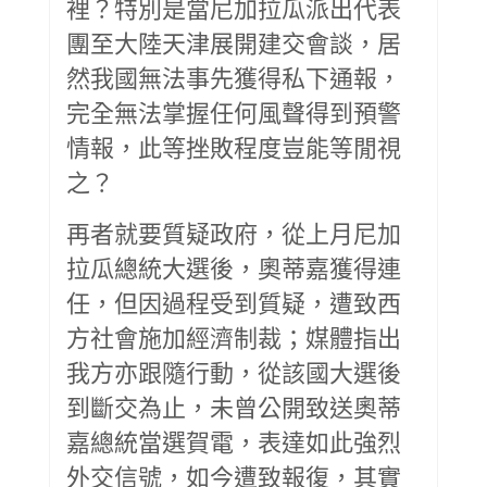
裡？特別是當尼加拉瓜派出代表
團至大陸天津展開建交會談，居
然我國無法事先獲得私下通報，
完全無法掌握任何風聲得到預警
情報，此等挫敗程度豈能等閒視
之？
再者就要質疑政府，從上月尼加
拉瓜總統大選後，奧蒂嘉獲得連
任，但因過程受到質疑，遭致西
方社會施加經濟制裁；媒體指出
我方亦跟隨行動，從該國大選後
到斷交為止，未曾公開致送奧蒂
嘉總統當選賀電，表達如此強烈
外交信號，如今遭致報復，其實