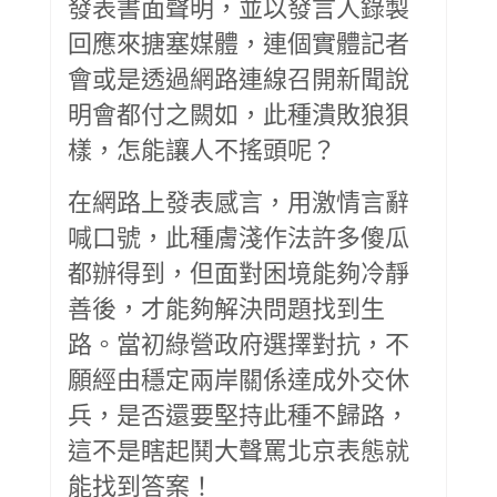
發表書面聲明，並以發言人錄製
回應來搪塞媒體，連個實體記者
會或是透過網路連線召開新聞說
明會都付之闕如，此種潰敗狼狽
樣，怎能讓人不搖頭呢？
在網路上發表感言，用激情言辭
喊口號，此種膚淺作法許多傻瓜
都辦得到，但面對困境能夠冷靜
善後，才能夠解決問題找到生
路。當初綠營政府選擇對抗，不
願經由穩定兩岸關係達成外交休
兵，是否還要堅持此種不歸路，
這不是瞎起鬨大聲罵北京表態就
能找到答案！