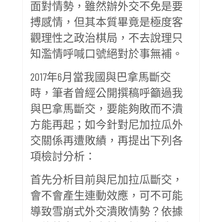
面對情勢，雖然辦外交不免是要
搏感情，但其本質畢竟是極度客
觀理性之政治棋局，不去說理只
知濫情呼喊口號絕對於事無補。
2017年6月當我國與巴拿馬斷交
時，筆者曾經公開撰稿呼籲過我
與巴拿馬斷交，要能夠敗而不潰
方能再起；如今針對尼加拉瓜外
交關係再遭敗績，再提出下列各
項檢討分析：
首先分析目前與尼加拉瓜斷交，
會不會產生連動效應，可不可能
導致雪崩式外交潰敗情勢？依據