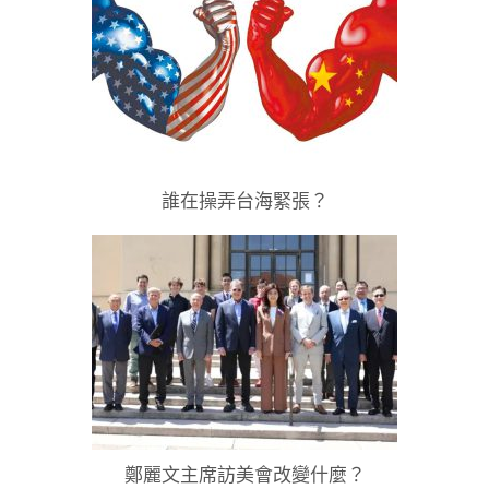
誰在操弄台海緊張？
鄭麗文主席訪美會改變什麼？