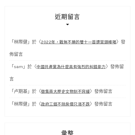
近期留言
「
林際健
」於〈
〉發
2022年，戰無不勝的雙十一首遭當頭棒喝
佈留言
「
sam
」於〈
〉發佈留
中國共產黨為什麼具有強烈的糾錯能力
言
「
卢期基
」於〈
〉發佈留言
徵集南大歷史文物刻不容緩
「
林際健
」於〈
〉發佈留言
政府三錯不除房價只漲不跌
彙整