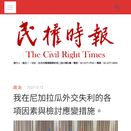
Skip
to
content
– 分享生活的大小新聞
民權時報
政治
/
2021-12-13
我在尼加拉瓜外交失利的各
項因素與檢討應變措施。