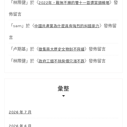
「
林際健
」於〈
〉發
2022年，戰無不勝的雙十一首遭當頭棒喝
佈留言
「
sam
」於〈
〉發佈留
中國共產黨為什麼具有強烈的糾錯能力
言
「
卢期基
」於〈
〉發佈留言
徵集南大歷史文物刻不容緩
「
林際健
」於〈
〉發佈留言
政府三錯不除房價只漲不跌
彙整
2026 年 7 月
2026 年 6 月