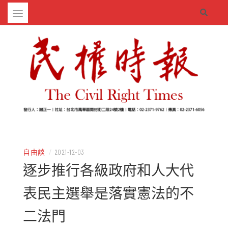
Skip
to
content
– 分享生活的大小新聞
民權時報
自由談
/
2021-12-03
逐步推行各級政府和人大代
表民主選舉是落實憲法的不
二法門