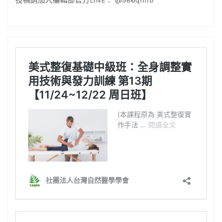
投稿請加入編輯部官方LINE： @986qniib