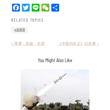
Facebook
Twitter
Line
WeChat
Share
RELATED TOPICS
吳東發
文
< 降筆．和瘟．抗疫
《中國的民主》白皮書 >
章
You Might Also Like
導
覽