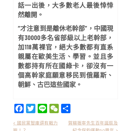
話一出後，大多數老人最後悻悻
然離開。
“
才注意到是離休老幹部”，中國現
有30000多名省部級以上老幹部，
加118萬裸官，絕大多數都有直系
親屬在歐美生活、學習。並且多
數都持有所在國綠卡，卻沒有一
個高幹家庭願意移民到俄羅斯、
朝鮮、古巴這些國家。
Facebook
Twitter
Line
WeChat
Share
文
< 國民黨智庫還有戰力
賀楊振寧先生百年誕辰及
嘛！？
紀念保釣運動50周年 >