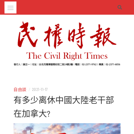
Skip
to
content
– 分享生活的大小新聞
民權時報
自由談
/
2021-11-17
有多少离休中國大陸老干部
在加拿大?