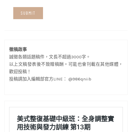
徵稿啟事
誠徵各類話題稿件，文長不超過3000字。
以上文稿發表後不致贈稿酬。可能也會刊載在其他媒體，
歡迎投稿！
投稿請加入編輯部官方LINE： @986qniib