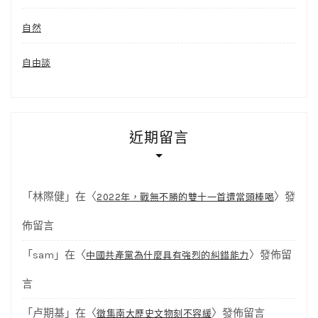
自然
自由談
近期留言
「
林際健
」在〈
〉發
2022年，戰無不勝的雙十一首遭當頭棒喝
佈留言
「
sam
」在〈
〉發佈留
中國共產黨為什麼具有強烈的糾錯能力
言
「
卢期基
」在〈
〉發佈留言
徵集南大歷史文物刻不容緩