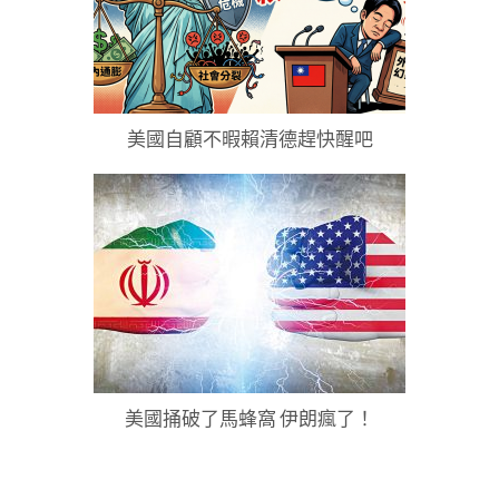
美國自顧不暇賴清德趕快醒吧
美國捅破了馬蜂窩 伊朗瘋了！