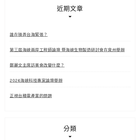
近期文章
誰在操弄台海緊張？
第三屆海峽兩岸工程師論壇 暨海峽生物製造研討會在泉州舉辦
鄭麗文主席訪美會改變什麼？
2026海峽科技專家論壇舉辦
正視台積電產業的問題
分類