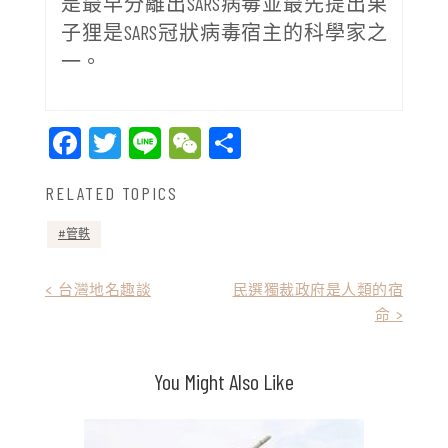
是最早分離出SARS病毒並最先提出果
子狸是SARS冠狀病毒宿主的科學家之
一。
Facebook
Twitter
Line
WeChat
Share
RELATED TOPICS
管軼
文
< 台灣地名趣談
民選獨裁政府是人類的宿
命 >
章
導
You Might Also Like
覽