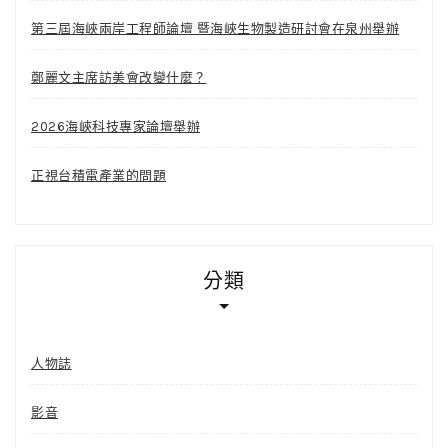
第三屆海峽兩岸工程師論壇 暨海峽生物製造研討會在泉州舉辦
鄭麗文主席訪美會改變什麼？
2026海峽科技專家論壇舉辦
正視台積電產業的問題
分類
人物誌
影音