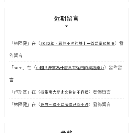
近期留言
「
林際健
」在〈
〉發
2022年，戰無不勝的雙十一首遭當頭棒喝
佈留言
「
sam
」在〈
〉發佈留
中國共產黨為什麼具有強烈的糾錯能力
言
「
卢期基
」在〈
〉發佈留言
徵集南大歷史文物刻不容緩
「
林際健
」在〈
〉發佈留言
政府三錯不除房價只漲不跌