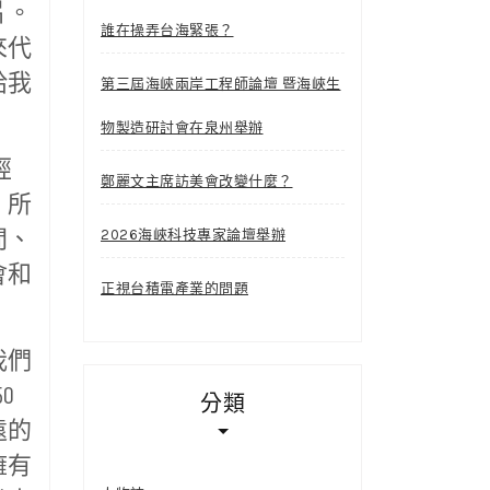
片。
誰在操弄台海緊張？
來代
給我
第三屆海峽兩岸工程師論壇 暨海峽生
物製造研討會在泉州舉辦
經
鄭麗文主席訪美會改變什麼？
。所
間、
2026海峽科技專家論壇舉辦
會和
正視台積電產業的問題
我們
0
分類
遠的
擁有