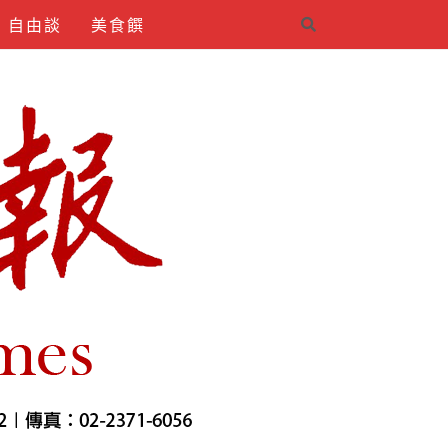
自由談
美食饌
4INDIRMEK