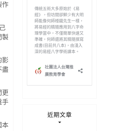
製作
己
間製
的影
不盡
間更
盤手
近期文章
國本