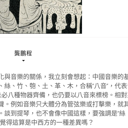
龔鵬程
化與音樂的關係，我立刻會想起：中國音樂的
、絲、竹、匏、土、革、木，合稱“八音”，代表
”未必八種物器齊備，也仍要以八音來標榜。相對
聲。例如音樂只大體分為管弦樂或打擊樂，就
。談到提琴，也不會像中國這樣，要強調是“絲
您覺得這算是中西方的一種差異嗎？