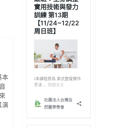
基本
音
來
其演