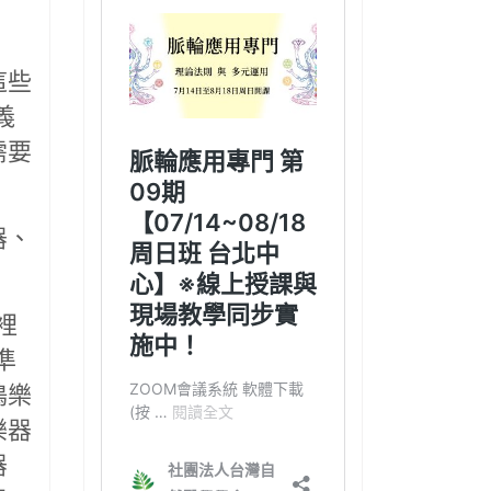
這些
義
需要
器、
裡
準
鳴樂
樂器
器