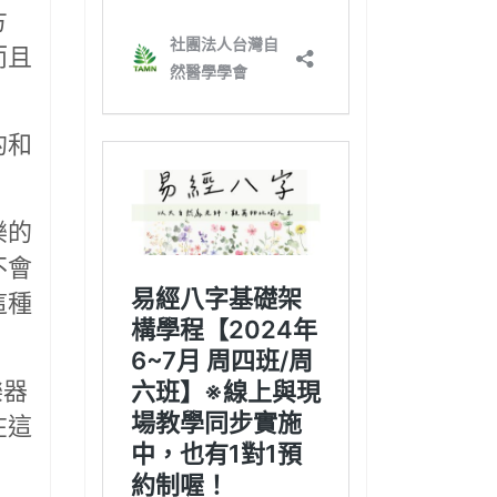
方
而且
的和
樂的
不會
這種
樂器
在這