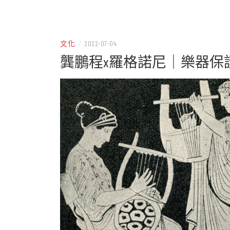
– 分享生活的大小新聞
民權
文化
/
2022-07-04
龔鵬程x羅格諾尼｜樂器保