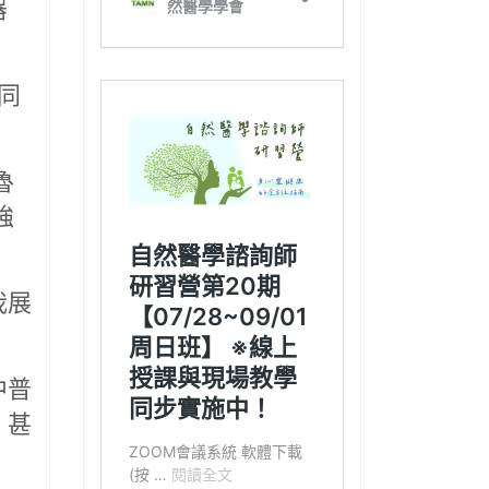
器
同
魯
強
我展
中普
，甚