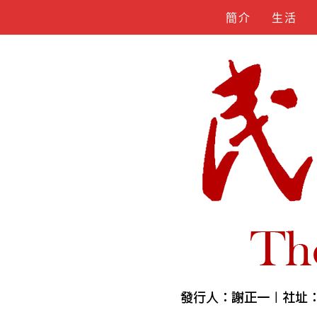
Skip
簡介
生活
to
content
人物誌