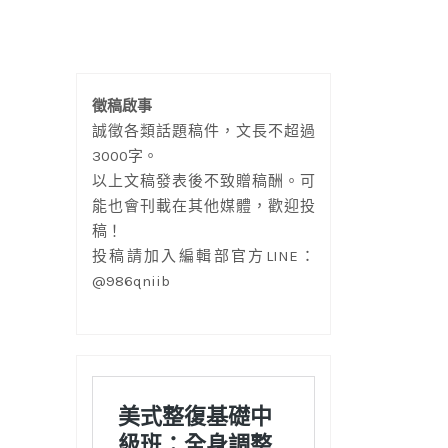
徵稿啟事
誠徵各類話題稿件，文長不超過
3000字。
以上文稿發表後不致贈稿酬。可
能也會刊載在其他媒體，歡迎投
稿！
投稿請加入編輯部官方LINE：
@986qniib