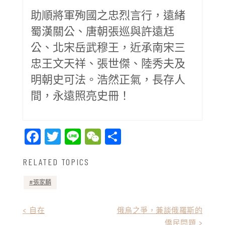
助順將軍殉國之忠烈言行，遠緒
蜀漢關公、唐朝張巡與許遠尪
公、北宋岳武穆王，近承南宋三
忠王文天祥、張世傑、陸秀夫及
明朝史可法。浩然正氣，長存人
間，永遠照亮史冊！
Facebook
Twitter
Line
WeChat
Share
RELATED TOPICS
張家麟
文
< 自在
俄烏之爭，兼談俄羅斯的
僑民問題 >