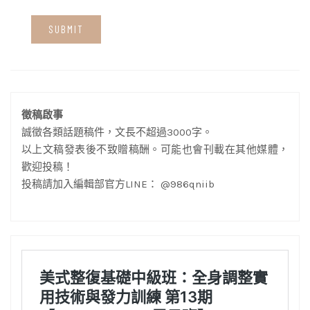
徵稿啟事
誠徵各類話題稿件，文長不超過3000字。
以上文稿發表後不致贈稿酬。可能也會刊載在其他媒體，
歡迎投稿！
投稿請加入編輯部官方LINE： @986qniib