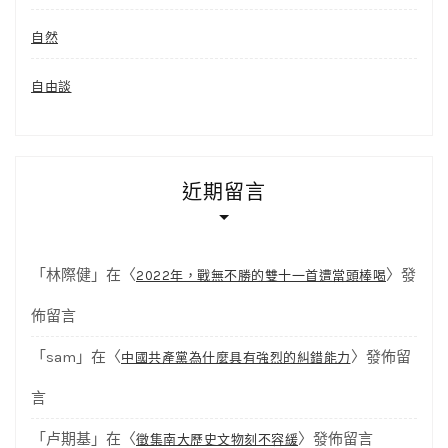
自然
自由談
近期留言
「
林際健
」在〈
〉發
2022年，戰無不勝的雙十一首遭當頭棒喝
佈留言
「
sam
」在〈
〉發佈留
中國共產黨為什麼具有強烈的糾錯能力
言
「
卢期基
」在〈
〉發佈留言
徵集南大歷史文物刻不容緩