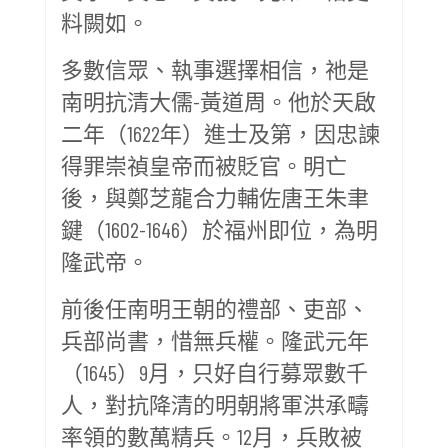
料闕如。
多數信眾、執事選擇相信，祂是
南明抗清大儒-黃道周。他於天啟
二年（1622年）進士及第，因忠諫
得罪崇禎皇帝而被貶官。明亡
後，與鄭芝龍合力輔佐唐王朱聿
鍵（1602-1646）於福州即位，為明
隆武帝。
前後任南明王朝的禮部、吏部、
兵部尚書，惜無兵權。隆武元年
（1645）9月，只好自行募眾數千
人，對抗降清的明朝將軍洪承疇
率領的數萬精兵。12月，兵敗被