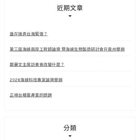
近期文章
誰在操弄台海緊張？
第三屆海峽兩岸工程師論壇 暨海峽生物製造研討會在泉州舉辦
鄭麗文主席訪美會改變什麼？
2026海峽科技專家論壇舉辦
正視台積電產業的問題
分類