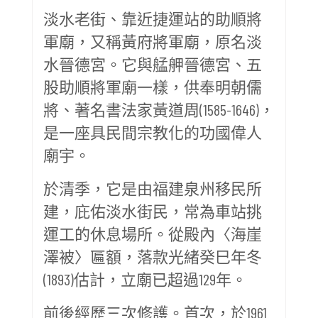
淡水老街、靠近捷運站的助順將
軍廟，又稱黃府將軍廟，原名淡
水晉德宮。它與艋舺晉德宮、五
股助順將軍廟一樣，供奉明朝儒
將、著名書法家黃道周(1585-1646)，
是一座具民間宗教化的功國偉人
廟宇。
於清季，它是由福建泉州移民所
建，庇佑淡水街民，常為車站挑
運工的休息場所。從殿內〈海崖
澤被〉匾額，落款光緒癸巳年冬
(1893)估計，立廟已超過129年。
前後經歷三次修護。首次，於1961