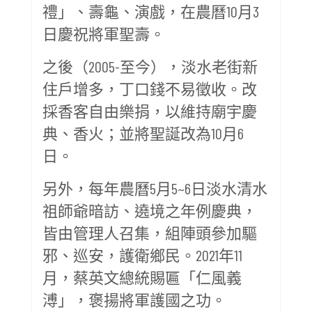
禮」、壽龜、演戲，在農曆10月3
日慶祝將軍聖壽。
之後（2005-至今），淡水老街新
住戶增多，丁口錢不易徵收。改
採香客自由樂捐，以維持廟宇慶
典、香火；並將聖誕改為10月6
日。
另外，每年農曆5月5~6日淡水清水
祖師爺暗訪、遶境之年例慶典，
皆由管理人召集，組陣頭參加驅
邪、巡安，護衛鄉民。2021年11
月，蔡英文總統賜匾「仁風義
溥」，褒揚將軍護國之功。