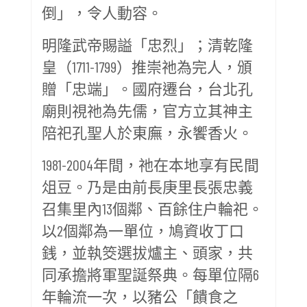
倒」，令人動容。
明隆武帝賜謚「忠烈」；清乾隆
皇（1711-1799）推崇祂為完人，頒
贈「忠端」。國府遷台，台北孔
廟則視祂為先儒，官方立其神主
陪祀孔聖人於東廡，永饗香火。
1981-2004年間，祂在本地享有民間
俎豆。乃是由前長庚里長張忠義
召集里內13個鄰、百餘住户輪祀。
以2個鄰為一單位，鳩資收丁口
銭，並執筊選拔爐主、頭家，共
同承擔將軍聖誕祭典。每單位隔6
年輪流一次，以豬公「饋食之