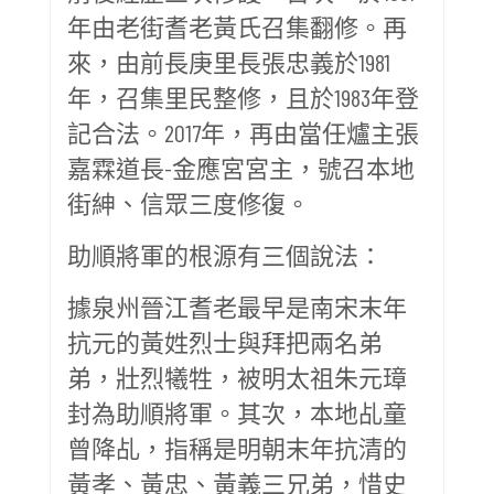
年由老街耆老黃氏召集翻修。再
來，由前長庚里長張忠義於1981
年，召集里民整修，且於1983年登
記合法。2017年，再由當任爐主張
嘉霖道長-金應宮宮主，號召本地
街紳、信眾三度修復。
助順將軍的根源有三個說法：
據泉州晉江耆老最早是南宋末年
抗元的黃姓烈士與拜把兩名弟
弟，壯烈犧牲，被明太祖朱元璋
封為助順將軍。其次，本地乩童
曾降乩，指稱是明朝末年抗清的
黃孝、黃忠、黃義三兄弟，惜史