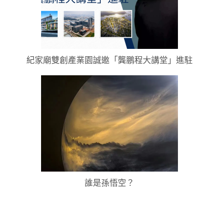
紀家廟雙創產業園誠邀「龔鵬程大講堂」進駐
誰是孫悟空？