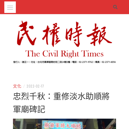
Skip
to
content
– 分享生活的大小新聞
民權時報
文化
/
2022-02-17
忠烈千秋：重修淡水助順將
軍廟碑記