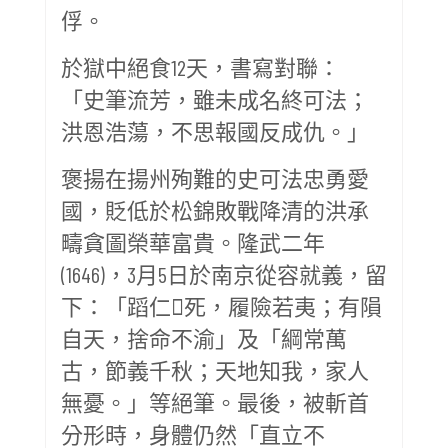
俘。
於獄中絕食12天，書寫對聯：
「史筆流芳，雖未成名終可法；
洪恩浩蕩，不思報國反成仇。」
褒揚在揚州殉難的史可法忠勇愛
國，貶低於松錦敗戰降清的洪承
疇貪圖榮華富貴。隆武二年
(1646)，3月5日於南京從容就義，留
下：「蹈仁死，履險若夷；有隕
自天，捨命不渝」及「綱常萬
古，節義千秋；天地知我，家人
無憂。」等絕筆。最後，被斬首
分形時，身體仍然「直立不