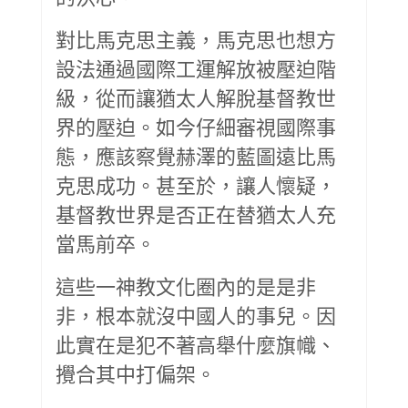
對比馬克思主義，馬克思也想方
設法通過國際工運解放被壓迫階
級，從而讓猶太人解脫基督教世
界的壓迫。如今仔細審視國際事
態，應該察覺赫澤的藍圖遠比馬
克思成功。甚至於，讓人懷疑，
基督教世界是否正在替猶太人充
當馬前卒。
這些一神教文化圈內的是是非
非，根本就沒中國人的事兒。因
此實在是犯不著高舉什麼旗幟、
攪合其中打偏架。