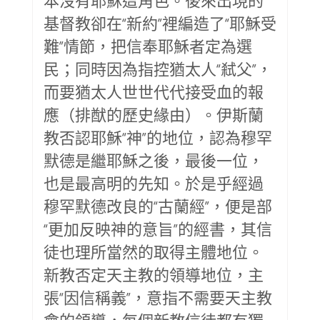
本沒有耶穌這角色。後來出現的
基督教卻在“新約”裡編造了“耶穌受
難”情節，把信奉耶穌者定為選
民；同時因為指控猶太人“弒父”，
而要猶太人世世代代接受血的報
應（排猷的歷史緣由）。伊斯蘭
教否認耶穌“神”的地位，認為穆罕
默德是繼耶穌之後，最後一位，
也是最高明的先知。於是乎經過
穆罕默德改良的“古蘭經”，便是部
“更加反映神的意旨”的經書，其信
徒也理所當然的取得主體地位。
新教否定天主教的領導地位，主
張“因信稱義”，意指不需要天主教