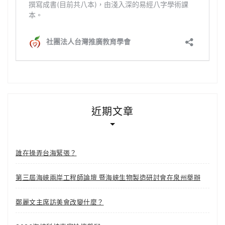
近期文章
誰在操弄台海緊張？
第三屆海峽兩岸工程師論壇 暨海峽生物製造研討會在泉州舉辦
鄭麗文主席訪美會改變什麼？