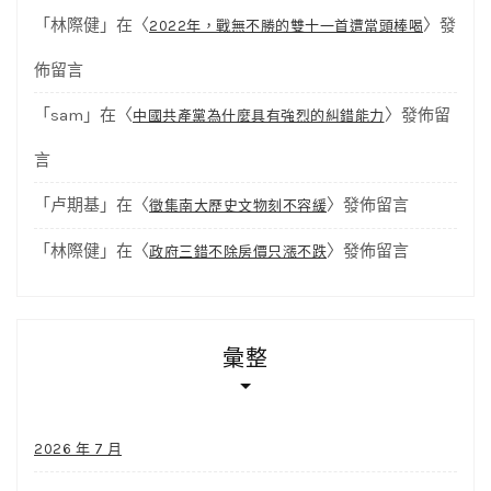
「
林際健
」在〈
〉發
2022年，戰無不勝的雙十一首遭當頭棒喝
佈留言
「
sam
」在〈
〉發佈留
中國共產黨為什麼具有強烈的糾錯能力
言
「
卢期基
」在〈
〉發佈留言
徵集南大歷史文物刻不容緩
「
林際健
」在〈
〉發佈留言
政府三錯不除房價只漲不跌
彙整
2026 年 7 月