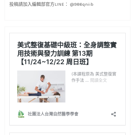
投稿請加入編輯部官方LINE： @986qniib