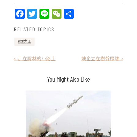
Facebook
Twitter
Line
WeChat
Share
RELATED TOPICS
俞力工
文
< 走在膠林的小路上
她企立在樹幹尾端 >
章
You Might Also Like
導
覽