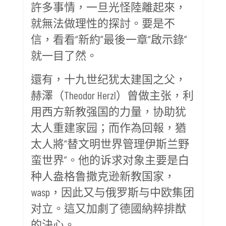
許多事情，一旦光怪陸離起來，
就無法做理性的探討。要是不
信，看看“新約”最後一章“啟示錄”
就一目了然。
還有，十九世纪犹太建国之父，
赫澤（Theodor Herzl）曾做主张，利
用西方新教强国的力量，协助犹
太人重建家园；而作為回報，猶
太人將“替文明世界管理伊斯兰野
蛮世界”。他的诉求对象主要是白
种人盎格鲁撒克逊新教国家，
wasp，因此又与俄罗斯与中欧集团
对立。這又加劇了德國納粹排猷
的決心。