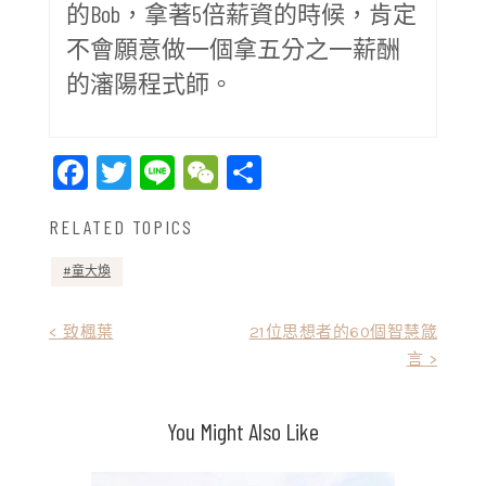
的Bob，拿著5倍薪資的時候，肯定
不會願意做一個拿五分之一薪酬
的瀋陽程式師。
Facebook
Twitter
Line
WeChat
Share
RELATED TOPICS
童大煥
文
< 致楓葉
21位思想者的60個智慧箴
言 >
章
導
You Might Also Like
覽