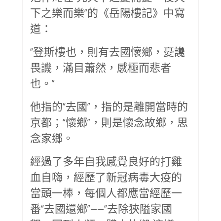
下之樂而樂”的《岳陽樓記》中寫
道：
“登斯樓也，則有去國懷鄉，憂讒
畏譏，滿目蕭然，感極而悲者
也。”
他指的“去國”，指的是離開當時的
京都；“懷鄉”，則是懷念故鄉，思
念家鄉。
經過了多年自我感覺良好的打雞
血自嗨，經歷了新冠病毒大疫的
當頭一棒，每個人都應當經歷一
番“去國還鄉”——“去除狹隘家國