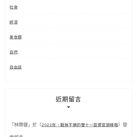
社會
經濟
美食饌
自然
自由談
近期留言
「
林際健
」於〈
〉發
2022年，戰無不勝的雙十一首遭當頭棒喝