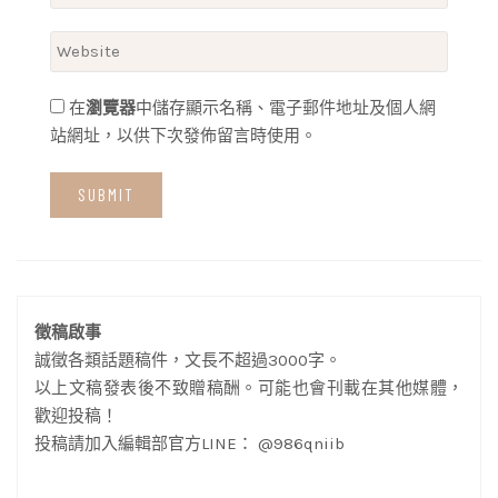
在
瀏覽器
中儲存顯示名稱、電子郵件地址及個人網
站網址，以供下次發佈留言時使用。
徵稿啟事
誠徵各類話題稿件，文長不超過3000字。
以上文稿發表後不致贈稿酬。可能也會刊載在其他媒體，
歡迎投稿！
投稿請加入編輯部官方LINE： @986qniib