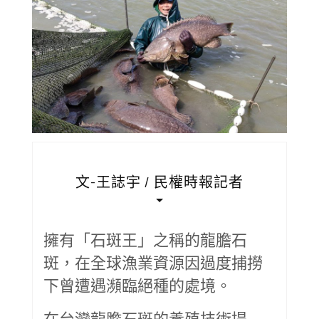
文-王誌宇 / 民權時報記者
擁有「石斑王」之稱的龍膽石
斑，在全球漁業資源因過度捕撈
下曾遭遇瀕臨絕種的處境。
在台灣龍膽石斑的養殖技術提