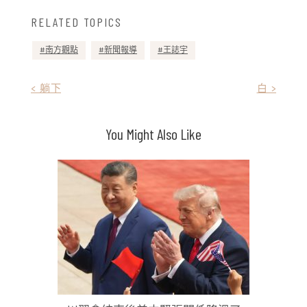
RELATED TOPICS
南方觀點
新聞報導
王誌宇
文
< 躺下
白 >
章
You Might Also Like
導
覽