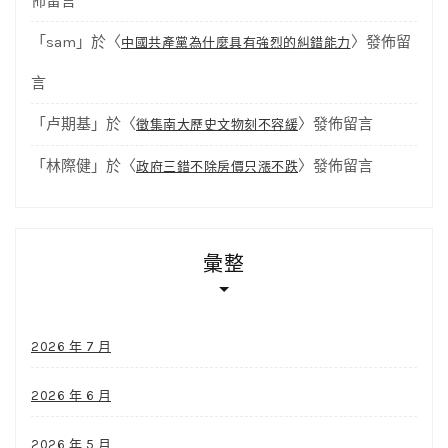
佈留言
「
sam
」於〈
〉發佈留
中國共產黨為什麼具有強烈的糾錯能力
言
「
卢期基
」於〈
〉發佈留言
徵集南大歷史文物刻不容緩
「
林際健
」於〈
〉發佈留言
政府三錯不除房價只漲不跌
彙整
2026 年 7 月
2026 年 6 月
2026 年 5 月